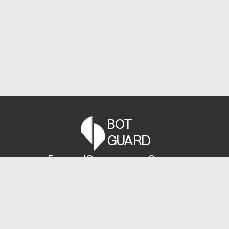
BOT
GUARD
Главная
Юзер-агенты
Статьи
info@bot-guard.ru
+7(800)707-68-23
Заказать звонок