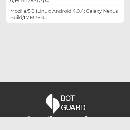
d/MMB29P) Ap…
Mozilla/5.0 (Linux; Android 4.0.4; Galaxy Nexus
Build/IMM76B…
BOT
GUARD
Главная
Юзер-агенты
Статьи
info@bot-guard.ru
+7(800)707-68-23