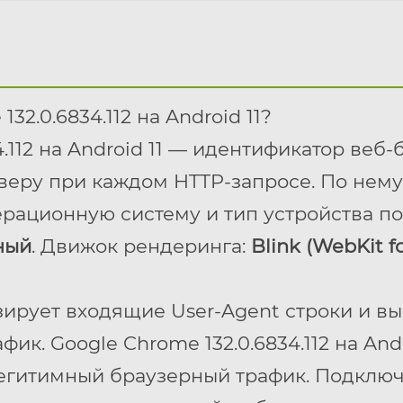
32.0.6834.112 на Android 11?
.112 на Android 11 — идентификатор веб-
веру при каждом HTTP-запросе. По нем
ерационную систему и тип устройства по
ный
. Движок рендеринга:
Blink (WebKit f
зирует входящие User-Agent строки и в
к. Google Chrome 132.0.6834.112 на Andr
егитимный браузерный трафик. Подключ