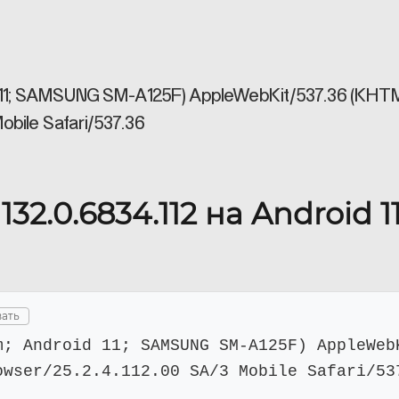
id 11; SAMSUNG SM-A125F) AppleWebKit/537.36 (KHTM
obile Safari/537.36
32.0.6834.112 на Android 1
ать
m; Android 11; SAMSUNG SM-A125F) AppleWeb
owser/25.2.4.112.00 SA/3 Mobile Safari/53