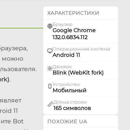
ХАРАКТЕРИСТИКИ
Браузер
Google Chrome
132.0.6834.112
браузера,
Операционная система
Android 11
у можно
Движок
льзователя.
Blink (WebKit fork)
ork)
.
Устройство
Мобильный
ыявляет
Длина строки
📏
165 символов
oid 11
ите Bot
ПОХОЖИЕ UA