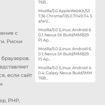
76B…
Mozilla/5.0 AppleWebKit/53
7.36 Chrome/135.0.7049.114 S
afari/…
Mozilla/5.0 (Linux; Android 6.
жение с
0.1; Nexus 5X Build/MMB29
P) Ap…
и. Риски
Mozilla/5.0 (Linux; Android 6.
0.1; Nexus 5X Build/MMB29
 браузеров.
P) Ap…
редставляет
Mozilla/5.0 (Linux; Android 4.
0.4; Galaxy Nexus Build/IMM
я, если сайт
76B…
ы.
р, PHP,