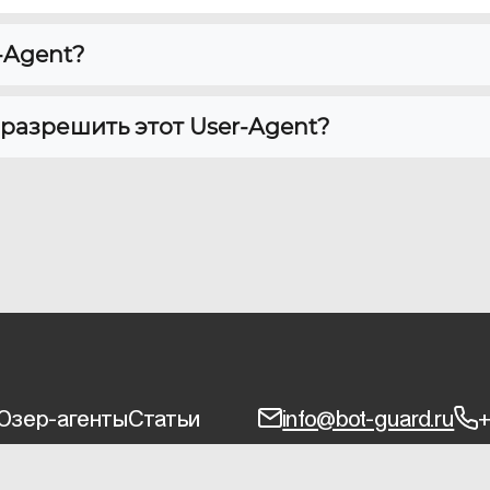
-Agent?
 разрешить этот User-Agent?
Юзер-агенты
Статьи
info@bot-guard.ru
+