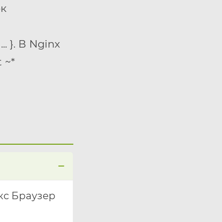
ок
. }
. В Nginx
 ~*
кс Браузер