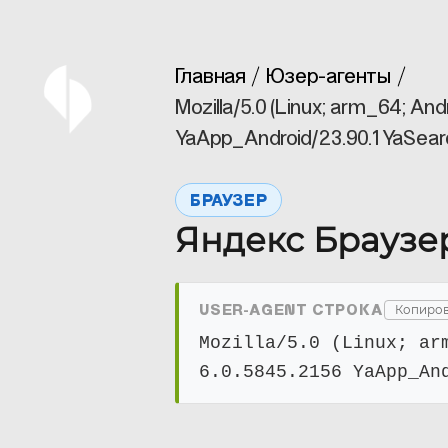
Главная
Юзер-агенты
Mozilla/5.0 (Linux; arm_64; An
YaApp_Android/23.90.1 YaSearc
БРАУЗЕР
Яндекс Браузер
USER-AGENT СТРОКА
Копиров
Mozilla/5.0 (Linux; ar
6.0.5845.2156 YaApp_An