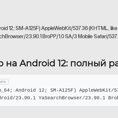
droid 12; SM-A125F) AppleWebKit/537.36 (KHTML, lik
hBrowser/23.90.1 BroPP/1.0 SA/3 Mobile Safari/537
 на Android 12: полный р
ать
m_64; Android 12; SM-A125F) AppleWebKit/5
droid/23.90.1 YaSearchBrowser/23.90.1 Bro