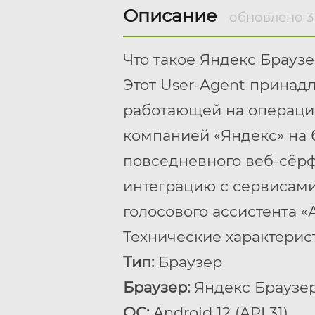
Описание
обновлено 31
Что такое Яндекс Браузе
Этот User-Agent принад
работающей на операцио
компанией «Яндекс» на 
повседневного веб-сёрф
интеграцию с сервисами
голосового ассистента «
Технические характерис
Тип:
Браузер
Браузер:
Яндекс Браузер 
ОС:
Android 12 (API 31)