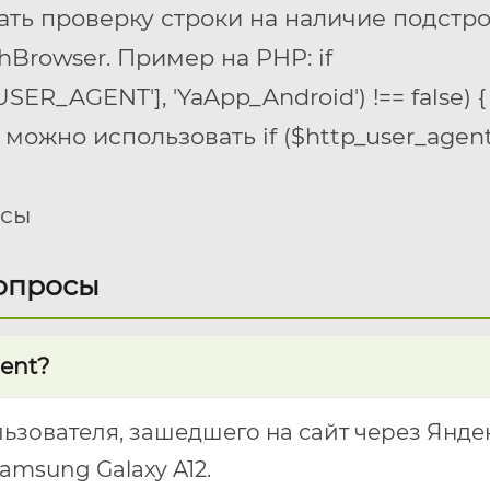
ать проверку строки на наличие подстр
hBrowser
. Пример на PHP:
if
R_AGENT'], 'YaApp_Android') !== false) { ..
и можно использовать
if ($http_user_agent
осы
опросы
gent?
ьзователя, зашедшего на сайт через Янде
amsung Galaxy A12.