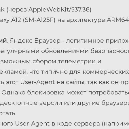
nk (через AppleWebKit/537.36)
xy A12 (SM-A125F) на архитектуре ARM64
ий
. Яндекс Браузер - легитимное прило
регулярными обновлениями безопасност
возможным сбором телеметрии и
кламой, что типично для коммерческих
 этот User-Agent на сайты, так как он п
. Однако блокировка может потребоватьс
 десктопные версии или другие браузер
отать
ого User-Agent в коде сервера (наприме