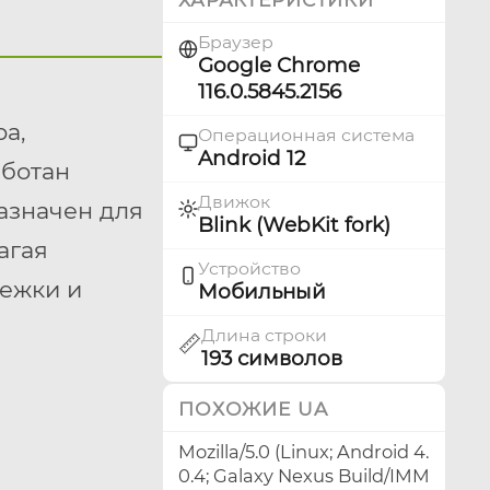
Браузер
Google Chrome
116.0.5845.2156
а,
Операционная система
Android 12
аботан
Движок
азначен для
Blink (WebKit fork)
агая
Устройство
лежки и
Мобильный
Длина строки
📏
193 символов
ПОХОЖИЕ UA
)
Mozilla/5.0 (Linux; Android 4.
0.4; Galaxy Nexus Build/IMM